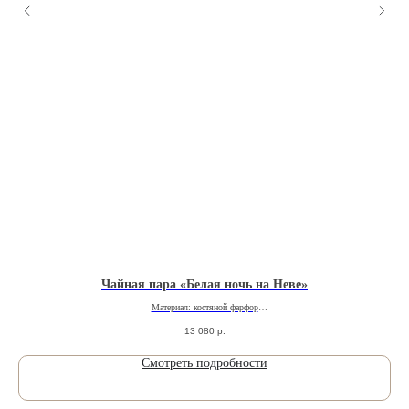
Чайная пара «Белая ночь на Неве»
Материал: костяной фарфор
Производитель: ARTVIA
13 080
р.
Роспись: полихромная надглазурная шелкография
Смотреть подробности