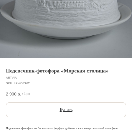
Подсвечник-фотофора «Морская столица»
ARTVIA
SKU:
LPWC63W0
2 900
р.
/
1 pc
Купить
Подсвечник-фотофора из бисквитного фарфора добавит в ваш вечер сказочной атмосферы.