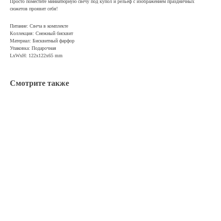
Просто поместите миниатюрную свечу под купол и рельеф с изображением праздничных
сюжетов проявит себя!
Питание: Свеча в комплекте
Коллекция: Снежный бисквит
Материал: Бисквитный фарфор
Упаковка: Подарочная
LxWxH: 122x122x65 mm
Смотрите также