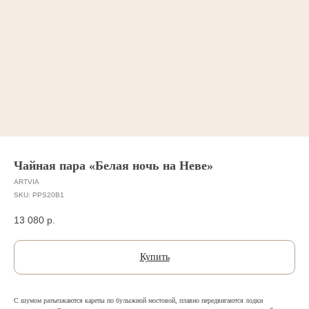
Чайная пара «Белая ночь на Неве»
ARTVIA
SKU:
PPS20B1
13 080
р.
Купить
С шумом разъезжаются кареты по булыжной мостовой, плавно передвигаются лодки