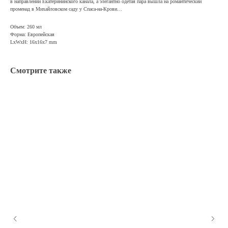
в направлении Екатерининского канала, а элегантно одетая пара вышла на романтический
променад в Михайловском саду у Спаса-на-Крови…
Объем: 260 мл
Форма: Европейская
LxWxH: 16x16x7 mm
Смотрите также