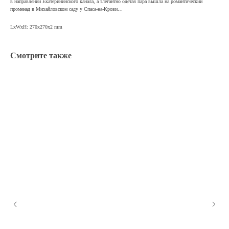
в направлении Екатерининского канала, а элегантно одетая пара вышла на романтический
променад в Михайловском саду у Спаса-на-Крови…
LxWxH: 270x270x2 mm
Смотрите также