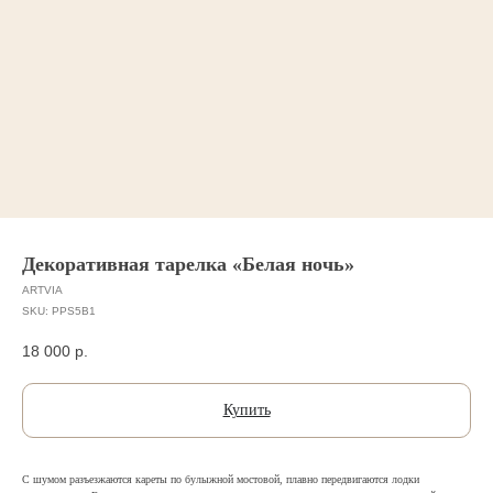
Декоративная тарелка «Белая ночь»
ARTVIA
SKU:
PPS5B1
18 000
р.
Купить
С шумом разъезжаются кареты по булыжной мостовой, плавно передвигаются лодки