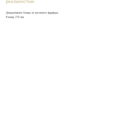
реальностью
Декоративное блюдо из костяного фарфора
Размер 270 мм