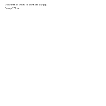
Декоративное блюдо из костяного фарфора
Размер 270 мм