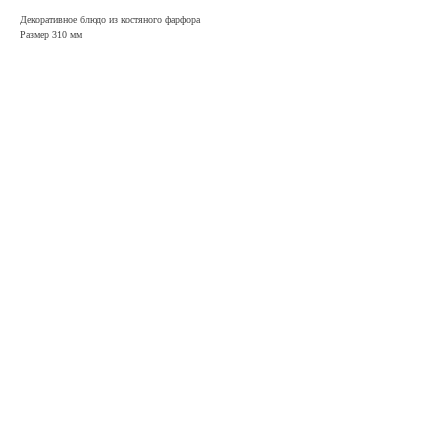
Декоративное блюдо из костяного фарфора
Размер 310 мм