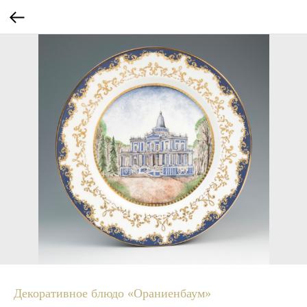
Декоративное блюдо «Ораниенбаум»