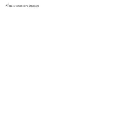
Яйцо из костяного фарфора