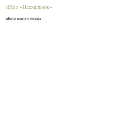
Яйцо «Пасхальное»
Яйцо из костяного фарфора