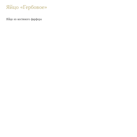
Яйцо «Гербовое»
Яйцо из костяного фарфора