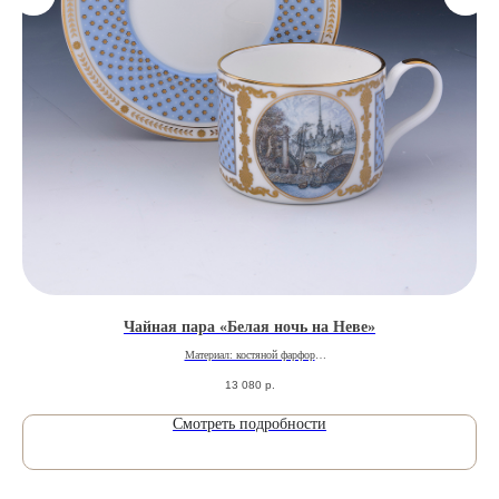
Чайная пара «Белая ночь на Неве»
Материал: костяной фарфор
Производитель: ARTVIA
13 080
р.
Роспись: полихромная надглазурная шелкография
Смотреть подробности