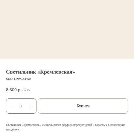
Светильник «Кремлевская»
SKU:
LPWC64W0
8 600
р.
/
1 pc
Купить
Светильник «Кремлевская» из бисквитного фарфора порадует детей и взрослых в новогодние
праздники.