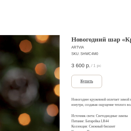
Новогодний шар «К
ARTVIA
SKU:
SHWC4M0
3 600
р.
/
1 pc
Купить
Новогоднее кружевной оплетает зимой 
изнутри, создавая ощущение теплого во
Источник света: Светодиодные лампы
Питание: Батарейка LR44
Коллекция: Снежный бисквит