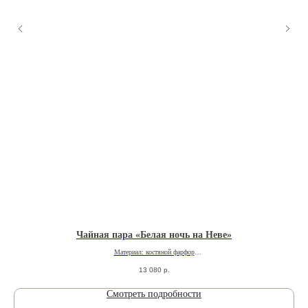
Чайная пара «Белая ночь на Неве»
Материал: костяной фарфор
Производитель: ARTVIA
13 080
р.
Роспись: полихромная надглазурная шелкография
Смотреть подробности