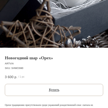
Новогодний шар «Орех»
ARTVIA
SKU:
SHWC6M0
3 600
р.
/
1 pc
Купить
Орехи традиционно присутствовали среди украшений рождественской елки: сначала их