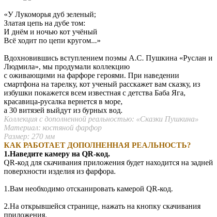
«‎У Лукоморья дуб зеленый;
Златая цепь на дубе том:
И днём и ночью кот учёный
Всё ходит по цепи кругом...»
Вдохновившись вступлением поэмы А.С. Пушкина «Руслан и
Людмила», мы продумали коллекцию
с оживающими на фарфоре героями. При наведении
смартфона на тарелку, кот ученый расскажет вам сказку, из
избушки покажется всем известная с детства Баба Яга,
красавица-русалка вернется в море,
а 30 витязей выйдут из бурных вод.
Коллекция с дополненной реальностью: «Сказки Пушкина‎»
Материал: костяной фарфор
Размер: 270 мм
КАК РАБОТАЕТ ДОПОЛНЕННАЯ РЕАЛЬНОСТЬ?
1.Наведите камеру на QR-код.
QR-код для скачивания приложения будет находится на задней
поверхности изделия из фарфора.
1.Вам необходимо отсканировать камерой QR-код.
2.На открывшейся странице, нажать на кнопку скачивания
приложения.