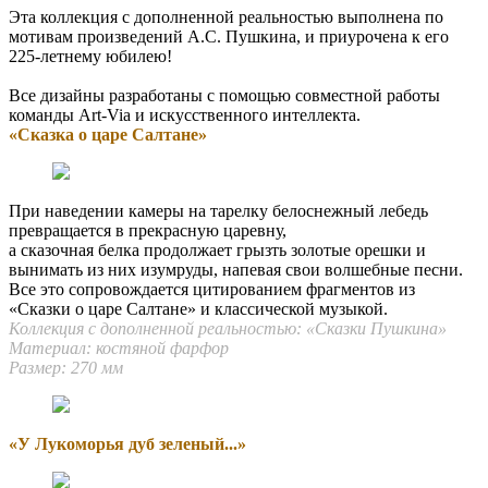
Эта коллекция с дополненной реальностью выполнена по
мотивам произведений А.С. Пушкина, и приурочена к его
225-летнему юбилею!
Все дизайны разработаны с помощью совместной работы
команды Art-Via и искусственного интеллекта.
«‎Сказка о царе Салтане»
При наведении камеры на тарелку белоснежный лебедь
превращается в прекрасную царевну,
а сказочная белка продолжает грызть золотые орешки и
вынимать из них изумруды, напевая свои волшебные песни.
Все это сопровождается цитированием фрагментов из
«‎Сказки о царе Салтане» и классической музыкой.
Коллекция с дополненной реальностью: «Сказки Пушкина‎»
Материал: костяной фарфор
Размер: 270 мм
«‎У Лукоморья дуб зеленый...»