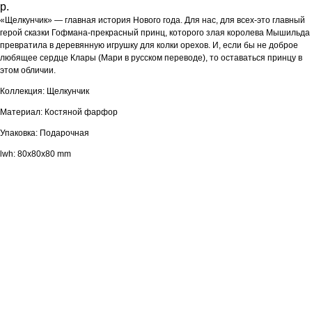
р.
«Щелкунчик» — главная история Нового года. Для нас, для всех-это главный
герой сказки Гофмана-прекрасный принц, которого злая королева Мышильда
превратила в деревянную игрушку для колки орехов. И, если бы не доброе
любящее сердце Клары (Мари в русском переводе), то оставаться принцу в
этом обличии.
Коллекция: Щелкунчик
Материал: Костяной фарфор
Упаковка: Подарочная
lwh: 80x80x80 mm