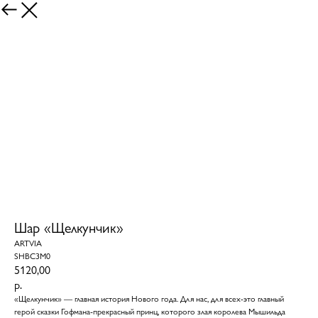
Шар «Щелкунчик»
ARTVIA
SHBC3M0
5120,00
р.
«Щелкунчик» — главная история Нового года. Для нас, для всех-это главный
герой сказки Гофмана-прекрасный принц, которого злая королева Мышильда