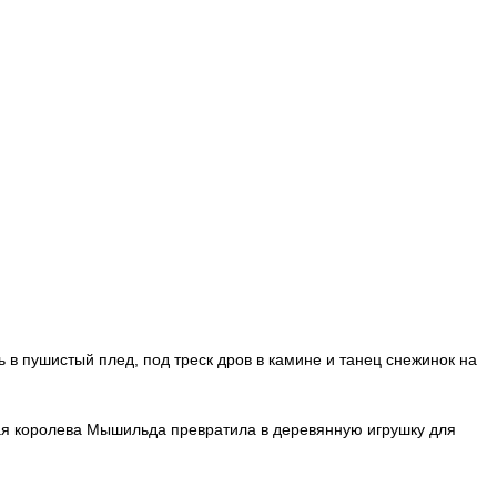
в пушистый плед, под треск дров в камине и танец снежинок на
лая королева Мышильда превратила в деревянную игрушку для