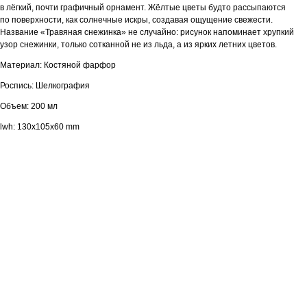
в лёгкий, почти графичный орнамент. Жёлтые цветы будто рассыпаются
по поверхности, как солнечные искры, создавая ощущение свежести.
Название «Травяная снежинка» не случайно: рисунок напоминает хрупкий
узор снежинки, только сотканной не из льда, а из ярких летних цветов.
Материал: Костяной фарфор
Роспись: Шелкография
Объем: 200 мл
lwh: 130x105x60 mm